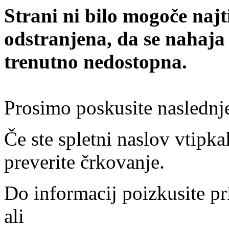
Strani ni bilo mogoče najt
odstranjena, da se nahaja
trenutno nedostopna.
Prosimo poskusite naslednj
Če ste spletni naslov vtipkal
preverite črkovanje.
Do informacij poizkusite pr
ali