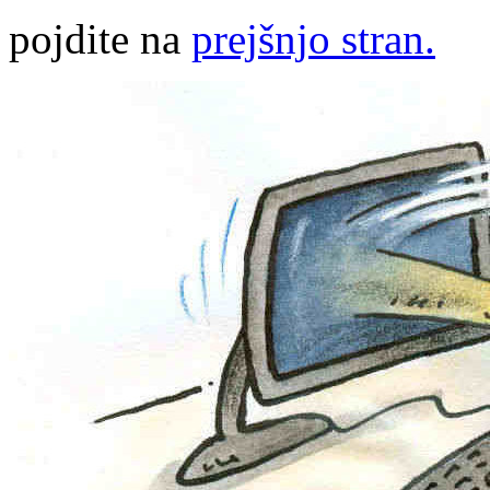
pojdite na
prejšnjo stran.