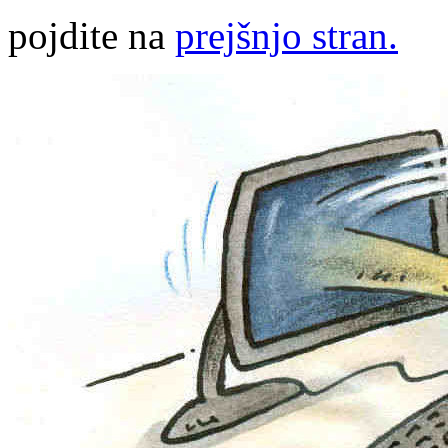
pojdite na
prejšnjo stran.