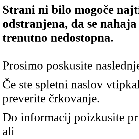
Strani ni bilo mogoče najt
odstranjena, da se nahaja
trenutno nedostopna.
Prosimo poskusite naslednj
Če ste spletni naslov vtipkal
preverite črkovanje.
Do informacij poizkusite pr
ali