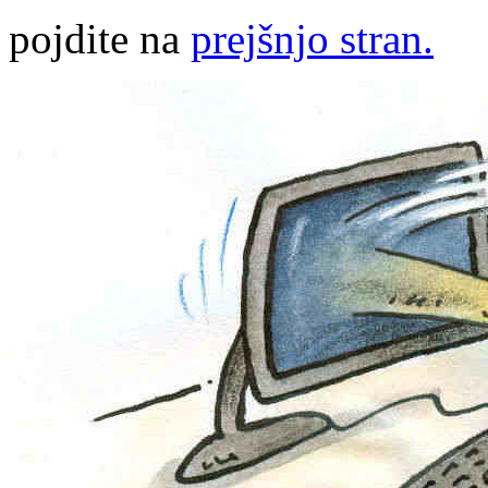
pojdite na
prejšnjo stran.