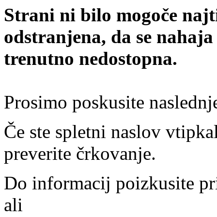
Strani ni bilo mogoče najt
odstranjena, da se nahaja
trenutno nedostopna.
Prosimo poskusite naslednj
Če ste spletni naslov vtipkal
preverite črkovanje.
Do informacij poizkusite pr
ali