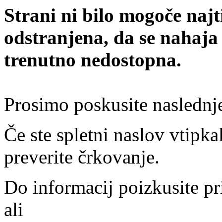
Strani ni bilo mogoče najt
odstranjena, da se nahaja
trenutno nedostopna.
Prosimo poskusite naslednj
Če ste spletni naslov vtipkal
preverite črkovanje.
Do informacij poizkusite pr
ali