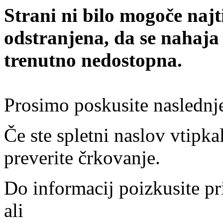
Strani ni bilo mogoče najt
odstranjena, da se nahaja
trenutno nedostopna.
Prosimo poskusite naslednj
Če ste spletni naslov vtipkal
preverite črkovanje.
Do informacij poizkusite pr
ali