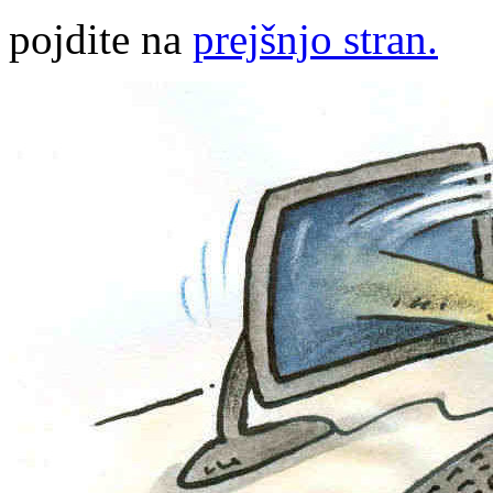
pojdite na
prejšnjo stran.