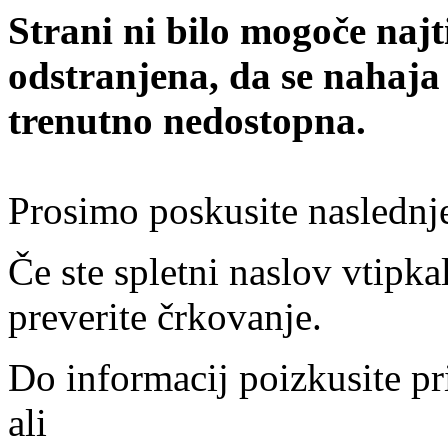
Strani ni bilo mogoče najt
odstranjena, da se nahaja
trenutno nedostopna.
Prosimo poskusite naslednj
Če ste spletni naslov vtipkal
preverite črkovanje.
Do informacij poizkusite pr
ali