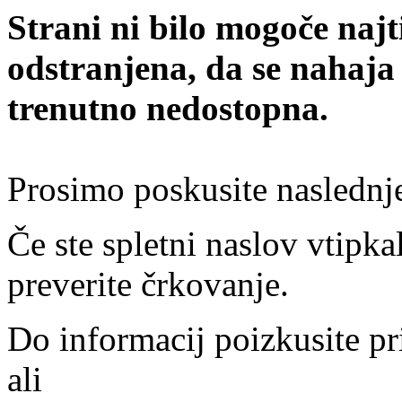
Strani ni bilo mogoče najt
odstranjena, da se nahaja
trenutno nedostopna.
Prosimo poskusite naslednj
Če ste spletni naslov vtipkal
preverite črkovanje.
Do informacij poizkusite pr
ali