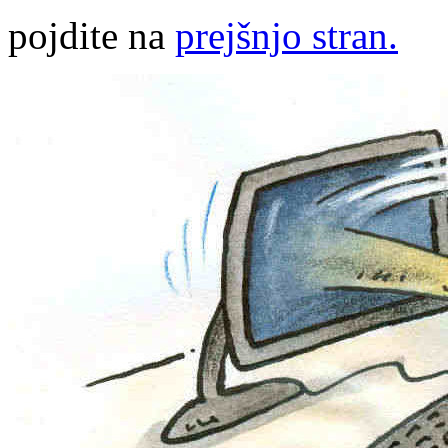
pojdite na
prejšnjo stran.