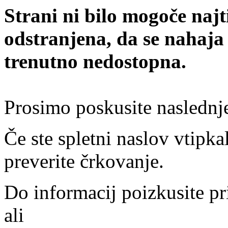
Strani ni bilo mogoče najt
odstranjena, da se nahaja
trenutno nedostopna.
Prosimo poskusite naslednj
Če ste spletni naslov vtipkal
preverite črkovanje.
Do informacij poizkusite pr
ali