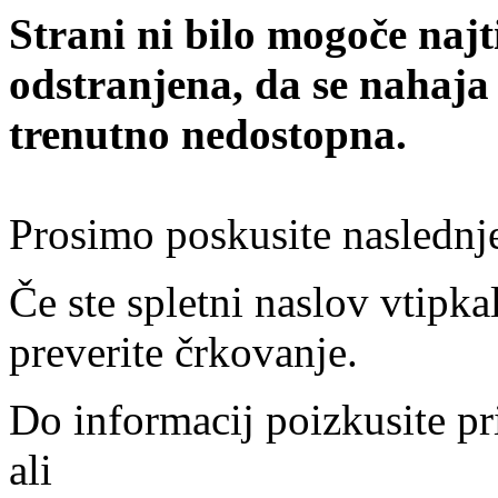
Strani ni bilo mogoče najt
odstranjena, da se nahaja
trenutno nedostopna.
Prosimo poskusite naslednj
Če ste spletni naslov vtipkal
preverite črkovanje.
Do informacij poizkusite pr
ali