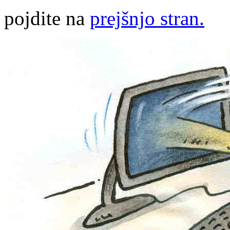
pojdite na
prejšnjo stran.