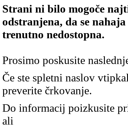
Strani ni bilo mogoče najt
odstranjena, da se nahaja
trenutno nedostopna.
Prosimo poskusite naslednj
Če ste spletni naslov vtipkal
preverite črkovanje.
Do informacij poizkusite pr
ali