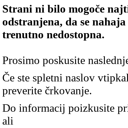
Strani ni bilo mogoče najt
odstranjena, da se nahaja
trenutno nedostopna.
Prosimo poskusite naslednj
Če ste spletni naslov vtipkal
preverite črkovanje.
Do informacij poizkusite pr
ali