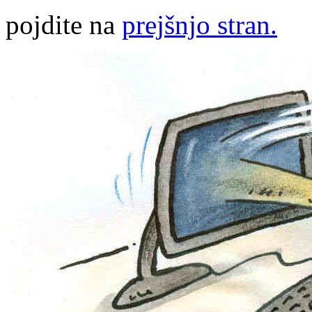
pojdite na
prejšnjo stran.