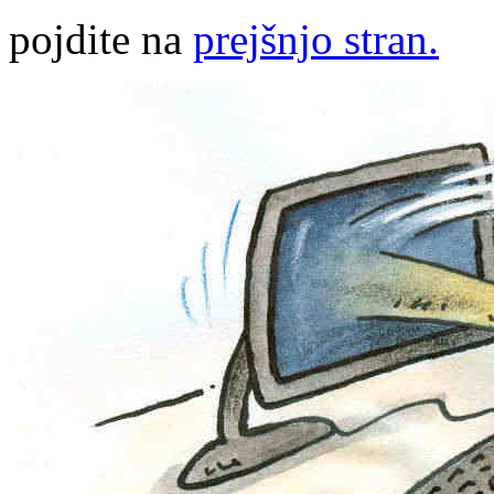
pojdite na
prejšnjo stran.