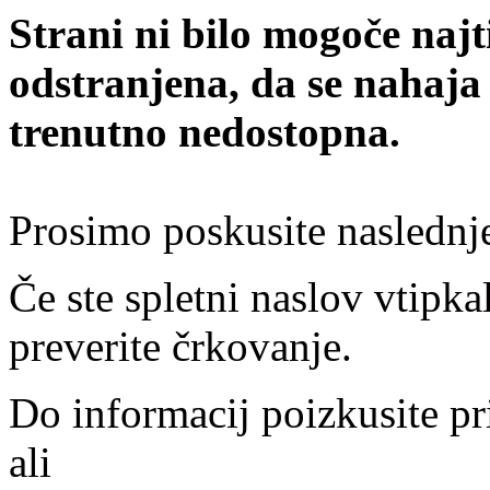
Strani ni bilo mogoče najt
odstranjena, da se nahaja
trenutno nedostopna.
Prosimo poskusite naslednj
Če ste spletni naslov vtipkal
preverite črkovanje.
Do informacij poizkusite pr
ali