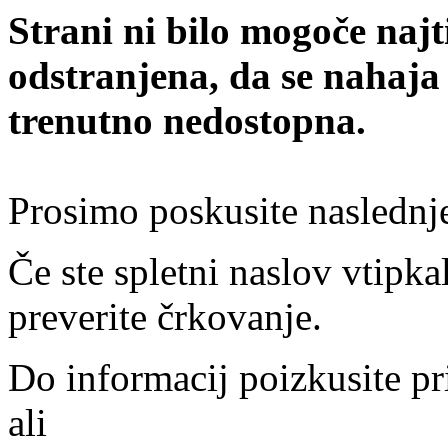
Strani ni bilo mogoče najt
odstranjena, da se nahaja
trenutno nedostopna.
Prosimo poskusite naslednj
Če ste spletni naslov vtipkal
preverite črkovanje.
Do informacij poizkusite pr
ali