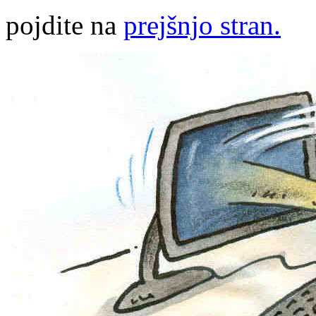
pojdite na
prejšnjo stran.