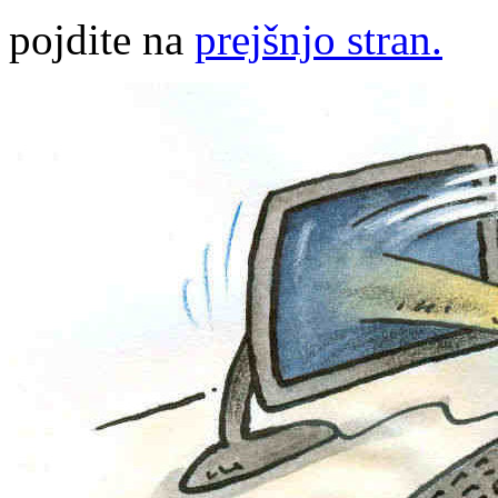
pojdite na
prejšnjo stran.