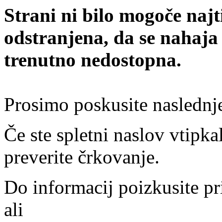
Strani ni bilo mogoče najt
odstranjena, da se nahaja
trenutno nedostopna.
Prosimo poskusite naslednj
Če ste spletni naslov vtipkal
preverite črkovanje.
Do informacij poizkusite pr
ali