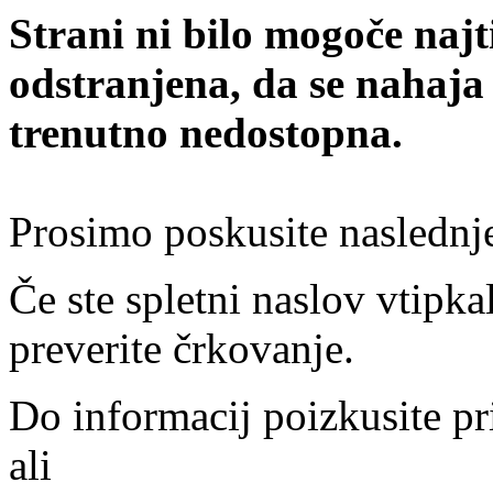
Strani ni bilo mogoče najt
odstranjena, da se nahaja
trenutno nedostopna.
Prosimo poskusite naslednj
Če ste spletni naslov vtipkal
preverite črkovanje.
Do informacij poizkusite pr
ali