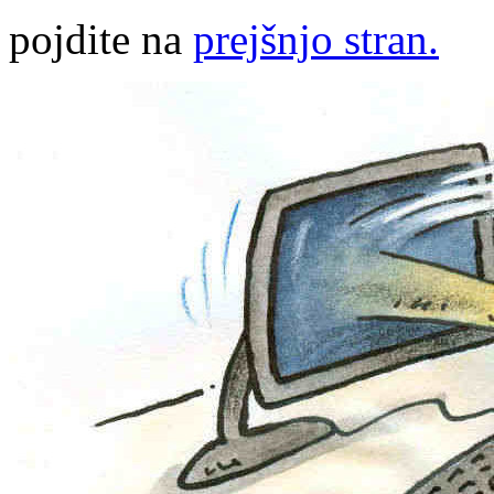
pojdite na
prejšnjo stran.