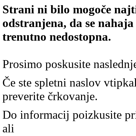
Strani ni bilo mogoče najt
odstranjena, da se nahaja
trenutno nedostopna.
Prosimo poskusite naslednj
Če ste spletni naslov vtipkal
preverite črkovanje.
Do informacij poizkusite pr
ali