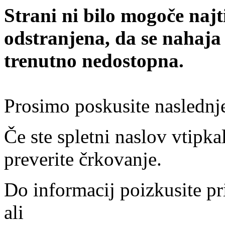
Strani ni bilo mogoče najt
odstranjena, da se nahaja
trenutno nedostopna.
Prosimo poskusite naslednj
Če ste spletni naslov vtipkal
preverite črkovanje.
Do informacij poizkusite pr
ali