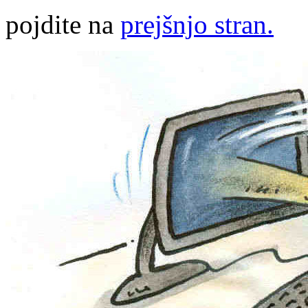
pojdite na
prejšnjo stran.