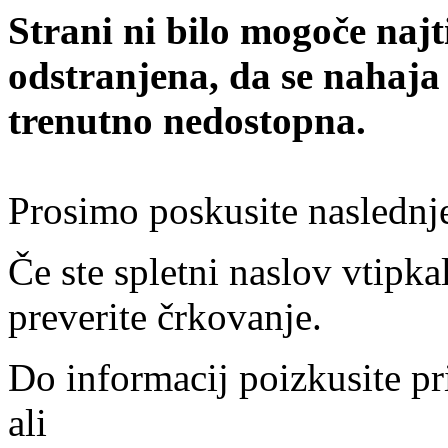
Strani ni bilo mogoče najt
odstranjena, da se nahaja
trenutno nedostopna.
Prosimo poskusite naslednj
Če ste spletni naslov vtipkal
preverite črkovanje.
Do informacij poizkusite pr
ali