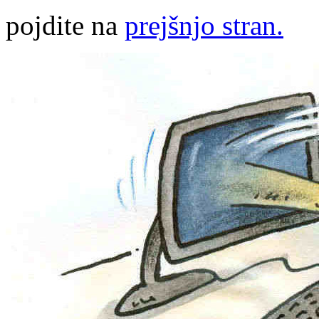
pojdite na
prejšnjo stran.