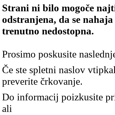
Strani ni bilo mogoče najt
odstranjena, da se nahaja
trenutno nedostopna.
Prosimo poskusite naslednj
Če ste spletni naslov vtipkal
preverite črkovanje.
Do informacij poizkusite pr
ali