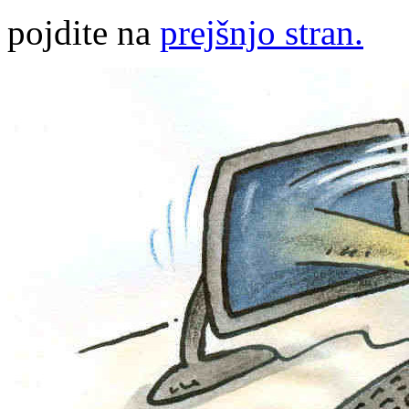
pojdite na
prejšnjo stran.