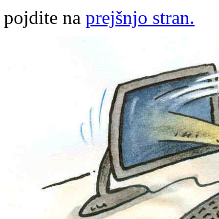
pojdite na
prejšnjo stran.