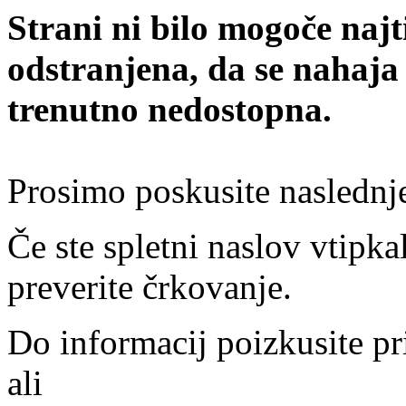
Strani ni bilo mogoče najt
odstranjena, da se nahaja
trenutno nedostopna.
Prosimo poskusite naslednj
Če ste spletni naslov vtipkal
preverite črkovanje.
Do informacij poizkusite pr
ali