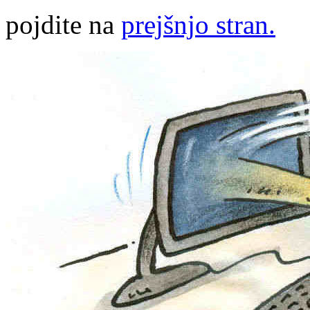
pojdite na
prejšnjo stran.