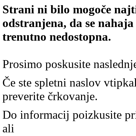
Strani ni bilo mogoče najt
odstranjena, da se nahaja
trenutno nedostopna.
Prosimo poskusite naslednj
Če ste spletni naslov vtipkal
preverite črkovanje.
Do informacij poizkusite pr
ali