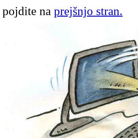
pojdite na
prejšnjo stran.