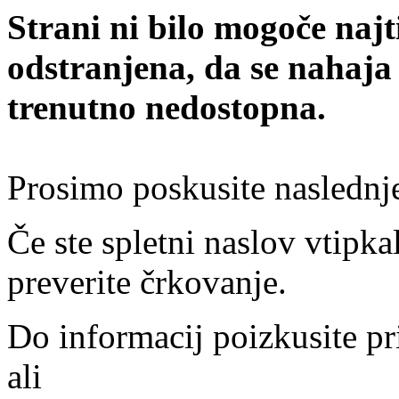
Strani ni bilo mogoče najt
odstranjena, da se nahaja
trenutno nedostopna.
Prosimo poskusite naslednj
Če ste spletni naslov vtipkal
preverite črkovanje.
Do informacij poizkusite pr
ali