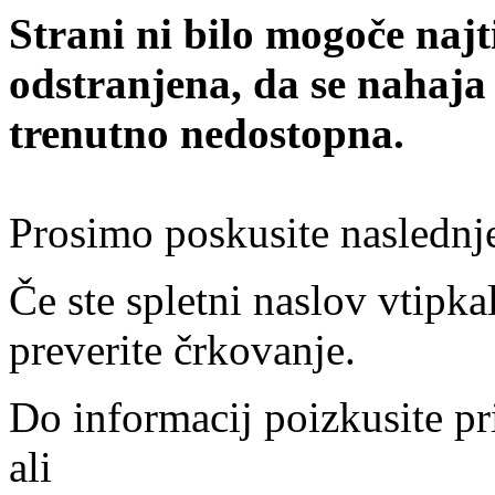
Strani ni bilo mogoče najt
odstranjena, da se nahaja
trenutno nedostopna.
Prosimo poskusite naslednj
Če ste spletni naslov vtipkal
preverite črkovanje.
Do informacij poizkusite pr
ali