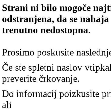
Strani ni bilo mogoče najt
odstranjena, da se nahaja
trenutno nedostopna.
Prosimo poskusite naslednj
Če ste spletni naslov vtipkal
preverite črkovanje.
Do informacij poizkusite pr
ali