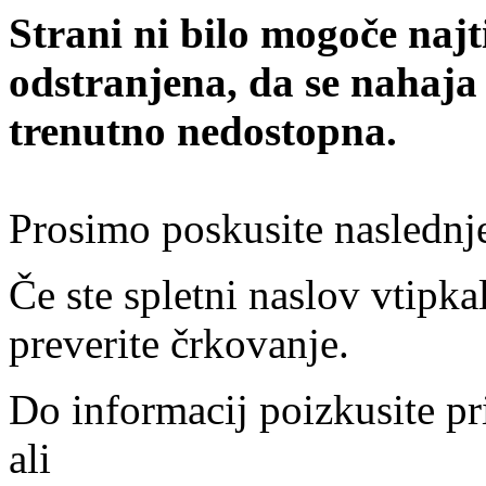
Strani ni bilo mogoče najt
odstranjena, da se nahaja
trenutno nedostopna.
Prosimo poskusite naslednj
Če ste spletni naslov vtipkal
preverite črkovanje.
Do informacij poizkusite pr
ali