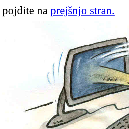
pojdite na
prejšnjo stran.