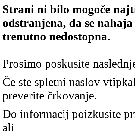
Strani ni bilo mogoče najt
odstranjena, da se nahaja
trenutno nedostopna.
Prosimo poskusite naslednj
Če ste spletni naslov vtipkal
preverite črkovanje.
Do informacij poizkusite pr
ali