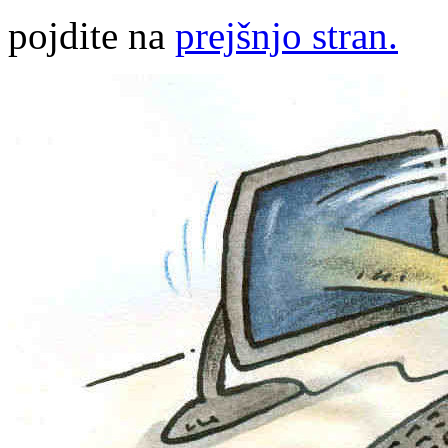
pojdite na
prejšnjo stran.