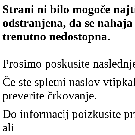
Strani ni bilo mogoče najt
odstranjena, da se nahaja
trenutno nedostopna.
Prosimo poskusite naslednj
Če ste spletni naslov vtipkal
preverite črkovanje.
Do informacij poizkusite pr
ali