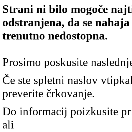
Strani ni bilo mogoče najt
odstranjena, da se nahaja
trenutno nedostopna.
Prosimo poskusite naslednj
Če ste spletni naslov vtipkal
preverite črkovanje.
Do informacij poizkusite pr
ali