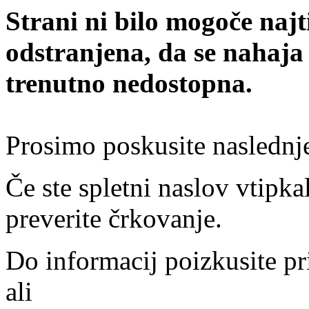
Strani ni bilo mogoče najt
odstranjena, da se nahaja
trenutno nedostopna.
Prosimo poskusite naslednj
Če ste spletni naslov vtipkal
preverite črkovanje.
Do informacij poizkusite pr
ali