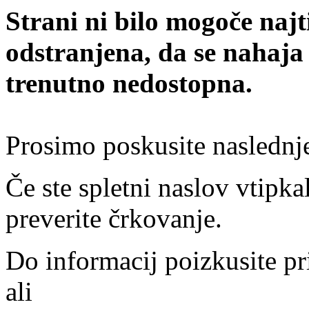
Strani ni bilo mogoče najt
odstranjena, da se nahaja
trenutno nedostopna.
Prosimo poskusite naslednj
Če ste spletni naslov vtipkal
preverite črkovanje.
Do informacij poizkusite pr
ali