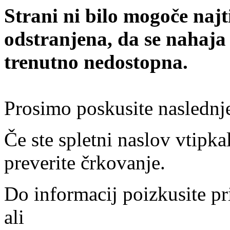
Strani ni bilo mogoče najt
odstranjena, da se nahaja
trenutno nedostopna.
Prosimo poskusite naslednj
Če ste spletni naslov vtipkal
preverite črkovanje.
Do informacij poizkusite pr
ali