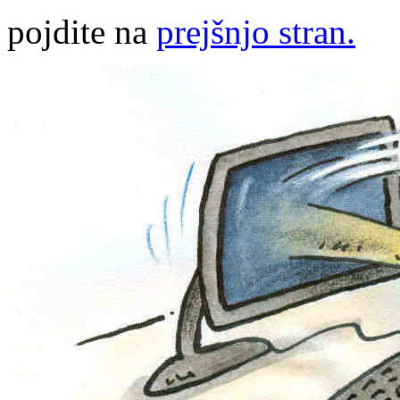
pojdite na
prejšnjo stran.