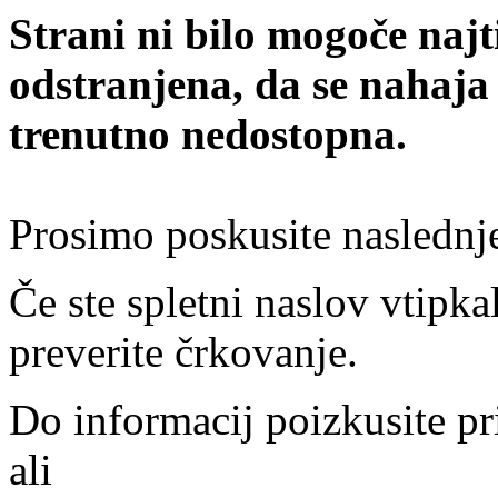
Strani ni bilo mogoče najt
odstranjena, da se nahaja
trenutno nedostopna.
Prosimo poskusite naslednj
Če ste spletni naslov vtipkal
preverite črkovanje.
Do informacij poizkusite pr
ali