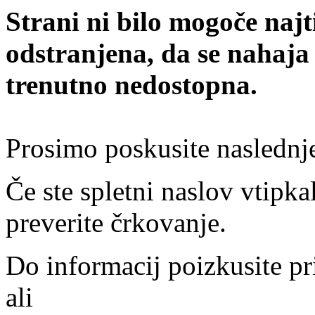
Strani ni bilo mogoče najt
odstranjena, da se nahaja
trenutno nedostopna.
Prosimo poskusite naslednj
Če ste spletni naslov vtipkal
preverite črkovanje.
Do informacij poizkusite pr
ali