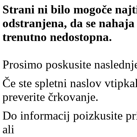
Strani ni bilo mogoče najt
odstranjena, da se nahaja
trenutno nedostopna.
Prosimo poskusite naslednj
Če ste spletni naslov vtipkal
preverite črkovanje.
Do informacij poizkusite pr
ali