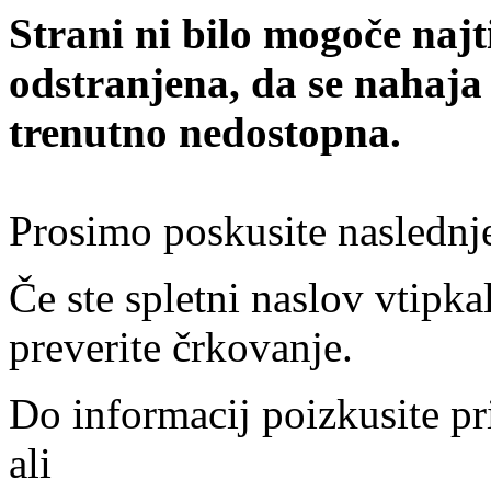
Strani ni bilo mogoče najt
odstranjena, da se nahaja
trenutno nedostopna.
Prosimo poskusite naslednj
Če ste spletni naslov vtipkal
preverite črkovanje.
Do informacij poizkusite pr
ali