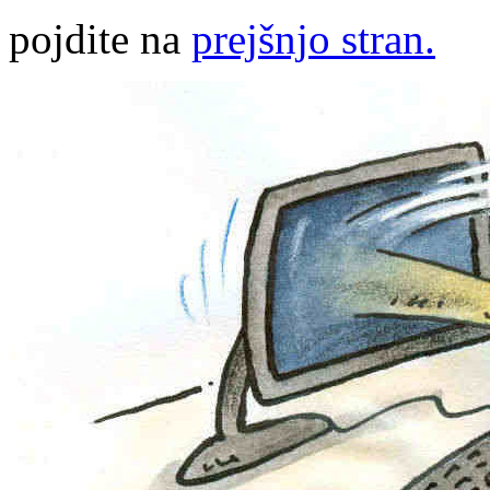
pojdite na
prejšnjo stran.