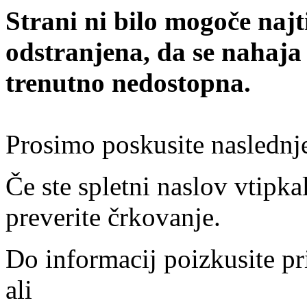
Strani ni bilo mogoče najt
odstranjena, da se nahaja
trenutno nedostopna.
Prosimo poskusite naslednj
Če ste spletni naslov vtipkal
preverite črkovanje.
Do informacij poizkusite pr
ali