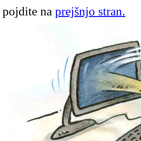
pojdite na
prejšnjo stran.