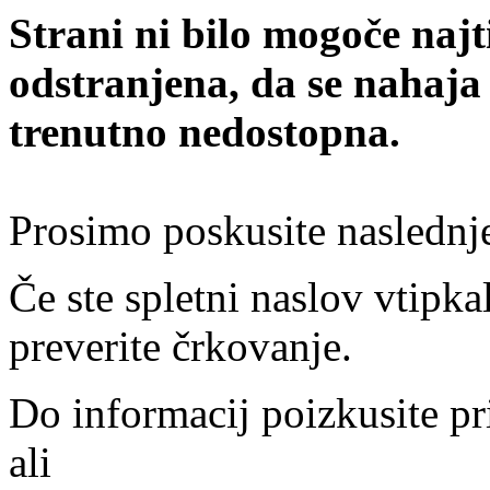
Strani ni bilo mogoče najt
odstranjena, da se nahaja
trenutno nedostopna.
Prosimo poskusite naslednj
Če ste spletni naslov vtipkal
preverite črkovanje.
Do informacij poizkusite pr
ali