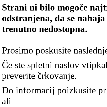
Strani ni bilo mogoče najt
odstranjena, da se nahaja
trenutno nedostopna.
Prosimo poskusite naslednj
Če ste spletni naslov vtipkal
preverite črkovanje.
Do informacij poizkusite pr
ali