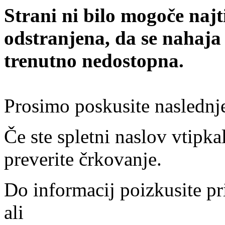
Strani ni bilo mogoče najt
odstranjena, da se nahaja
trenutno nedostopna.
Prosimo poskusite naslednj
Če ste spletni naslov vtipkal
preverite črkovanje.
Do informacij poizkusite pr
ali