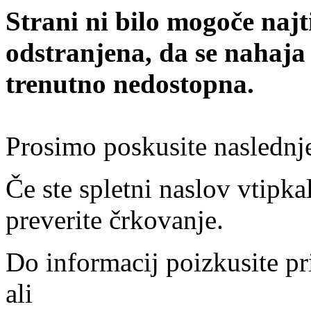
Strani ni bilo mogoče najt
odstranjena, da se nahaja
trenutno nedostopna.
Prosimo poskusite naslednj
Če ste spletni naslov vtipkal
preverite črkovanje.
Do informacij poizkusite pr
ali