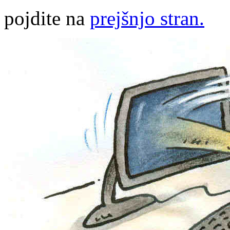
pojdite na
prejšnjo stran.