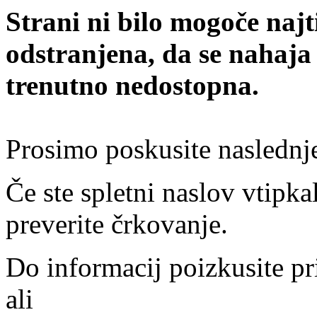
Strani ni bilo mogoče najt
odstranjena, da se nahaja
trenutno nedostopna.
Prosimo poskusite naslednj
Če ste spletni naslov vtipkal
preverite črkovanje.
Do informacij poizkusite pr
ali