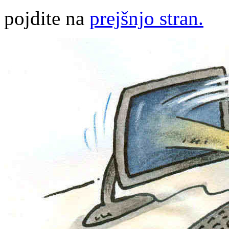
pojdite na
prejšnjo stran.