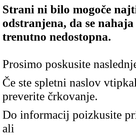
Strani ni bilo mogoče najt
odstranjena, da se nahaja
trenutno nedostopna.
Prosimo poskusite naslednj
Če ste spletni naslov vtipkal
preverite črkovanje.
Do informacij poizkusite pr
ali