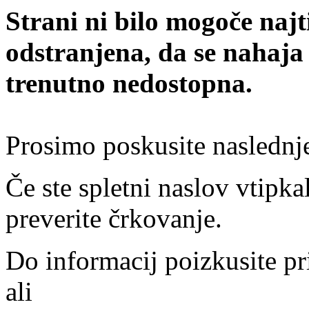
Strani ni bilo mogoče najt
odstranjena, da se nahaja
trenutno nedostopna.
Prosimo poskusite naslednj
Če ste spletni naslov vtipkal
preverite črkovanje.
Do informacij poizkusite pr
ali