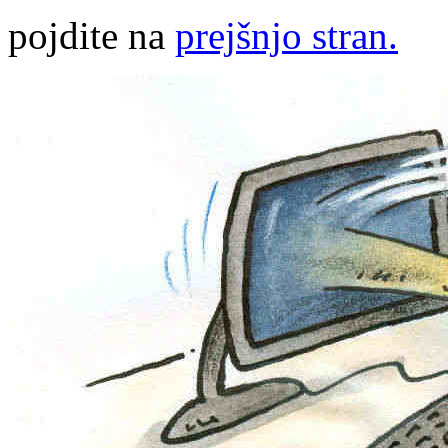
pojdite na
prejšnjo stran.