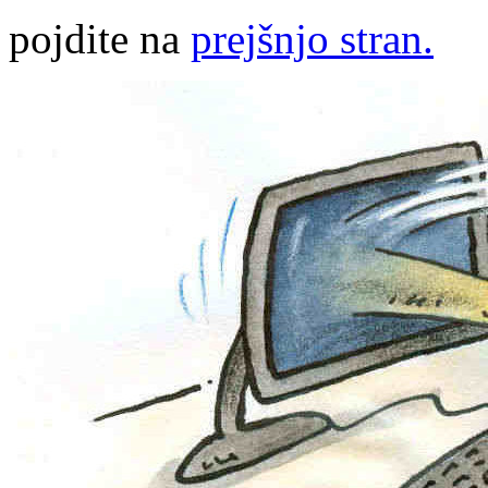
pojdite na
prejšnjo stran.