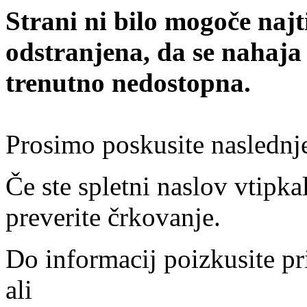
Strani ni bilo mogoče najt
odstranjena, da se nahaja
trenutno nedostopna.
Prosimo poskusite naslednj
Če ste spletni naslov vtipkal
preverite črkovanje.
Do informacij poizkusite pr
ali