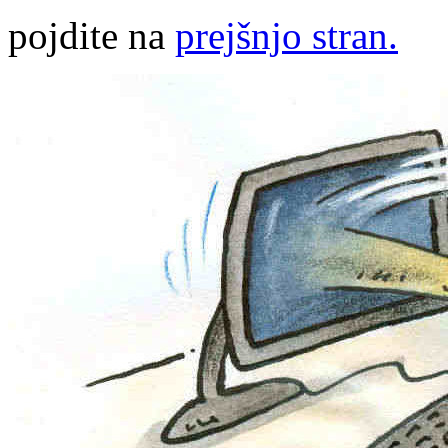
pojdite na
prejšnjo stran.