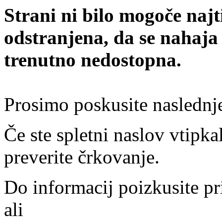
Strani ni bilo mogoče najt
odstranjena, da se nahaja
trenutno nedostopna.
Prosimo poskusite naslednj
Če ste spletni naslov vtipkal
preverite črkovanje.
Do informacij poizkusite pr
ali