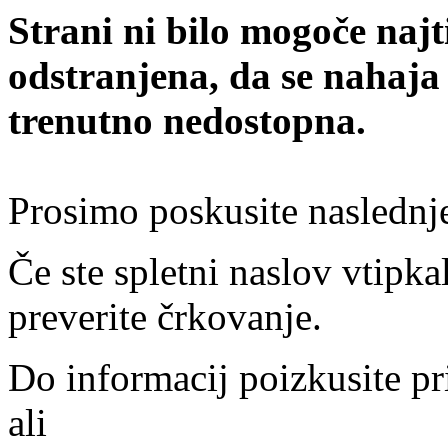
Strani ni bilo mogoče najt
odstranjena, da se nahaja
trenutno nedostopna.
Prosimo poskusite naslednj
Če ste spletni naslov vtipkal
preverite črkovanje.
Do informacij poizkusite pr
ali