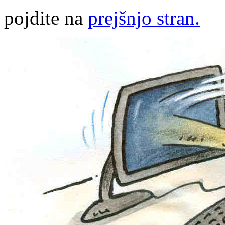
pojdite na
prejšnjo stran.