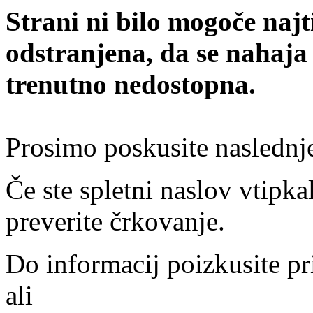
Strani ni bilo mogoče najt
odstranjena, da se nahaja
trenutno nedostopna.
Prosimo poskusite naslednj
Če ste spletni naslov vtipkal
preverite črkovanje.
Do informacij poizkusite pr
ali