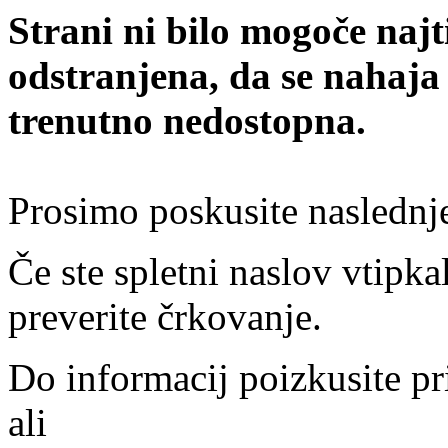
Strani ni bilo mogoče najt
odstranjena, da se nahaja
trenutno nedostopna.
Prosimo poskusite naslednj
Če ste spletni naslov vtipkal
preverite črkovanje.
Do informacij poizkusite pr
ali