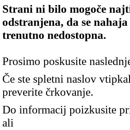
Strani ni bilo mogoče najt
odstranjena, da se nahaja
trenutno nedostopna.
Prosimo poskusite naslednj
Če ste spletni naslov vtipkal
preverite črkovanje.
Do informacij poizkusite pr
ali