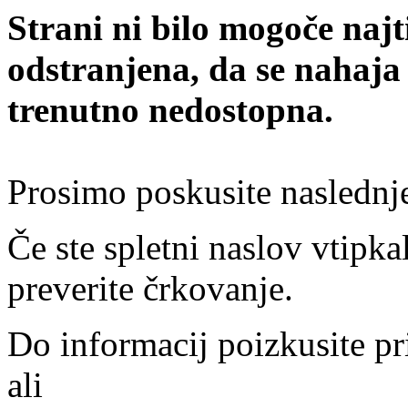
Strani ni bilo mogoče najt
odstranjena, da se nahaja
trenutno nedostopna.
Prosimo poskusite naslednj
Če ste spletni naslov vtipkal
preverite črkovanje.
Do informacij poizkusite pr
ali